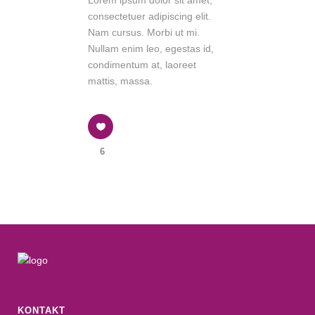
Lorem ipsum dolor sit amet,
consectetuer adipiscing elit.
Nam cursus. Morbi ut mi.
Nullam enim leo, egestas id,
condimentum at, laoreet
mattis, massa.
6
KONTAKT